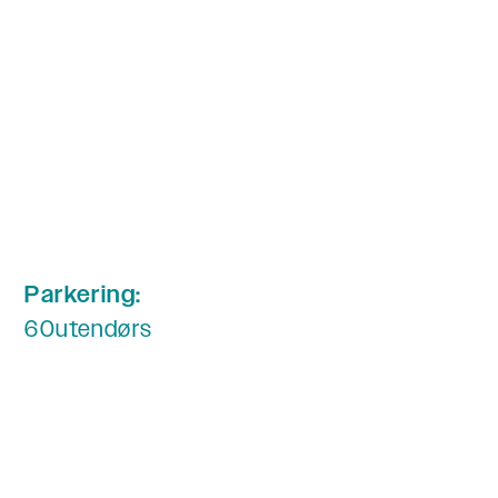
Parkering:
60
utendørs