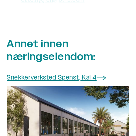
cato.nygren@jotne.com
Annet innen
næringseiendom:
Snekkerverksted Spenst, Kai 4