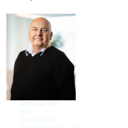
Driftssjef FMV
Vest
+4791766513